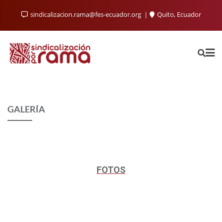
sindicalizacion.rama@fes-ecuador.org
Quito, Ecuador
GALERÍA
FOTOS