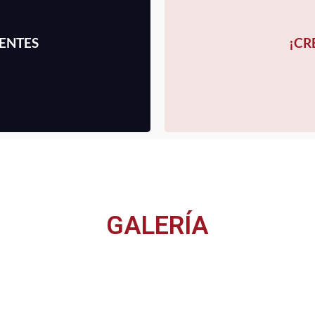
ENTES
¡CR
GALERÍA